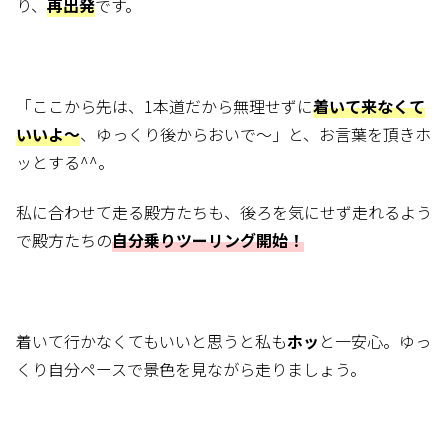
り、
再出発
です。
「ここから先は、1本道だから無理せずに
着いて来なくて
いいよ～
、ゆっくり後からおいで～」と、お言葉を頂きホ
ッとする^^。
私に合わせて走る殿方たちも、後ろを気にせず走れるよう
で殿方たちの
自分乗りツーリング開始！
着いて行かなくてもいいと思うと私も
ホッ
と一安心。ゆっ
くり自分ペースで景色を見ながら走りましょう。