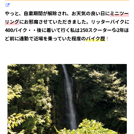
やっと、自粛期間が解除され、
お天気の良い日に
ミニツー
リング
にお邪魔させていただきました。リッターバイクに
400バイク・・後に着いて行く私は250スクーター💦
2年ほ
ど前に通勤で近場を乗っていた程度の
バイク
歴
！