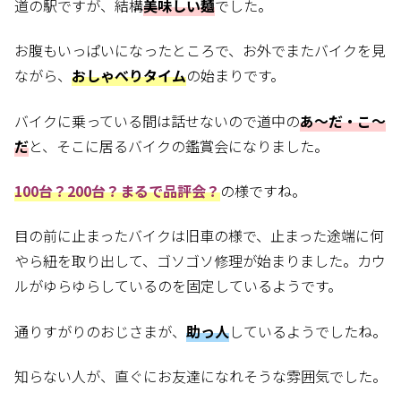
道の駅ですが、結構
美味しい麺
でした。
お腹もいっぱいになったところで、お外でまたバイクを見
ながら、
おしゃべりタイム
の始まりです。
バイクに乗っている間は話せないので道中の
あ～だ・こ～
だ
と、そこに居るバイクの鑑賞会になりました。
100台？200台？まるで品評会？
の様ですね。
目の前に止まったバイクは旧車の様で、止まった途端に何
やら紐を取り出して、ゴソゴソ修理が始まりました。カウ
ルがゆらゆらしているのを固定しているようです。
通りすがりのおじさまが、
助っ人
しているようでしたね。
知らない人が、直ぐにお友達になれそうな雰囲気でした。