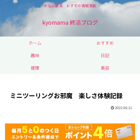
お悩み解消 おすすめ情報満載
kyomama 終活ブログ
ホーム
おすすめ
趣味
日記
健康
美容
ミニツーリングお邪魔 楽しさ体験記録
2022.06.11