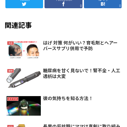
0
0
関連記事
はげ 対策 何がいい？育毛剤とヘアー
美容
バースサプリ併用で予防
糖尿病を甘く見ないで！腎不全・人工
健康
透析は大変
彼の気持ちを知る方法！
おすすめ
長男の反抗期にママは真剣に取り組み
日記