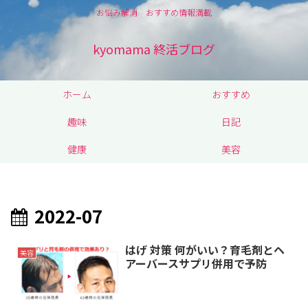
お悩み解消 おすすめ情報満載
kyomama 終活ブログ
ホーム
おすすめ
趣味
日記
健康
美容
2022-07
はげ 対策 何がいい？育毛剤とヘ
美容
アーバースサプリ併用で予防