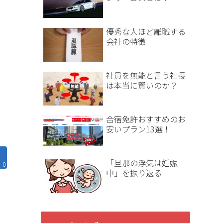
優秀な人ほど離職する
会社の特徴
社員を無能と言う社長
は本当に賢いのか？
合宿免許おすすめのお
安いプラン13選！
「旦那の浮気は妊娠
0
中」を振り返る