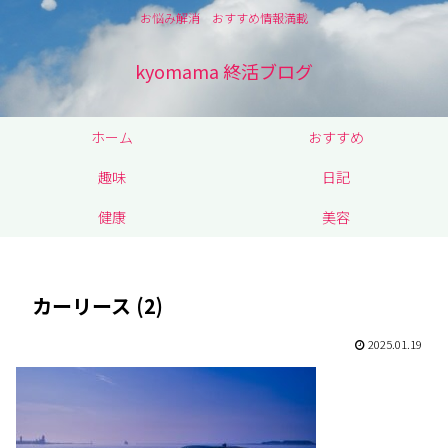
お悩み解消 おすすめ情報満載
kyomama 終活ブログ
ホーム
おすすめ
趣味
日記
健康
美容
カーリース (2)
2025.01.19