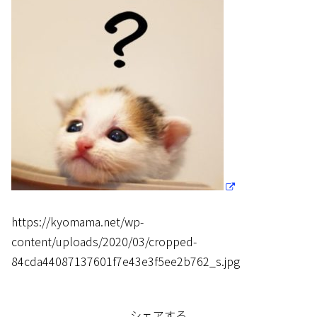
https://kyomama.net/wp-
content/uploads/2020/03/cropped-
84cda44087137601f7e43e3f5ee2b762_s.jpg
シェアする