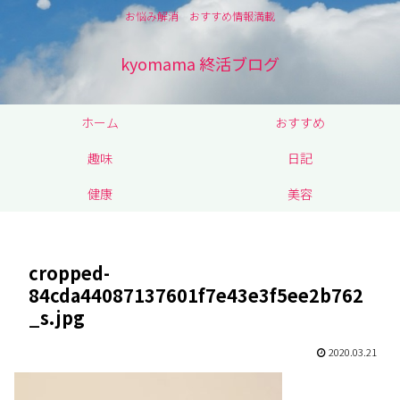
お悩み解消 おすすめ情報満載
kyomama 終活ブログ
ホーム
おすすめ
趣味
日記
健康
美容
cropped-
84cda44087137601f7e43e3f5ee2b762
_s.jpg
2020.03.21