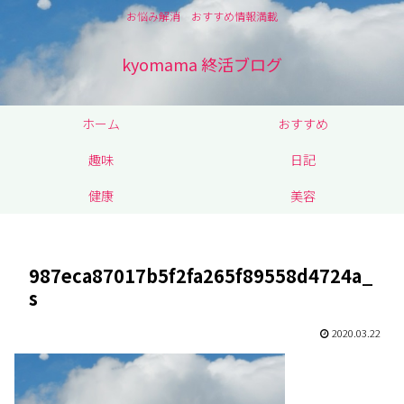
お悩み解消 おすすめ情報満載
kyomama 終活ブログ
ホーム
おすすめ
趣味
日記
健康
美容
987eca87017b5f2fa265f89558d4724a_
s
2020.03.22